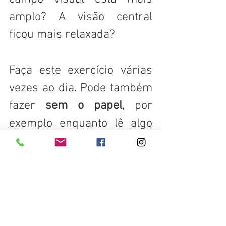
amplo? A visão central 
ficou mais relaxada? 
Faça este exercício várias 
vezes ao dia. Pode também 
fazer 
sem o papel
, por 
exemplo enquanto lê algo 
no computador agite os 
dedos ao redor da periferia 
dos olhos, percebendo os 
dedos. Ou faça ao ver T. V. 
Pode fazer ao olhar 