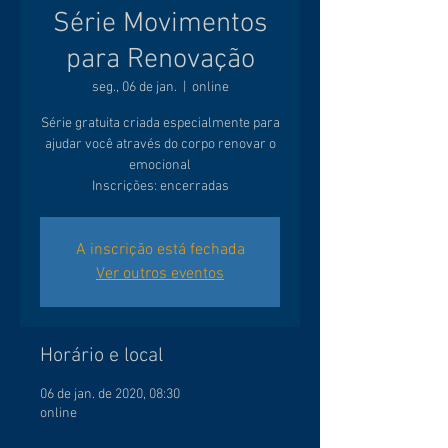
Série Movimentos
para Renovação
seg., 06 de jan.
  |  
online
Série gratuita criada especialmente para
ajudar você através do corpo renovar o
emocional
Inscrições: encerradas
A inscrição está fechada
Ver outros eventos
Horário e local
06 de jan. de 2020, 08:30
online